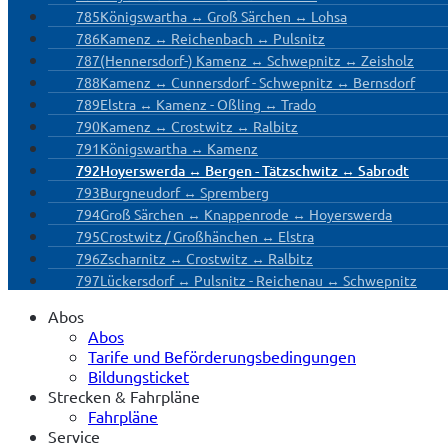
785
Königswartha ↔ Groß Särchen ↔ Lohsa
786
Kamenz ↔ Reichenbach ↔ Pulsnitz
787
(Hennersdorf-) Kamenz ↔ Schwepnitz ↔ Zeisholz
788
Kamenz ↔ Cunnersdorf - Schwepnitz ↔ Bernsdorf
789
Elstra ↔ Kamenz - Oßling ↔ Trado
790
Kamenz ↔ Crostwitz ↔ Ralbitz
791
Königswartha ↔ Kamenz
792
Hoyerswerda ↔ Bergen - Tätzschwitz ↔ Sabrodt
793
Burgneudorf ↔ Spremberg
794
Groß Särchen ↔ Knappenrode ↔ Hoyerswerda
795
Crostwitz / Großhänchen ↔ Elstra
796
Zscharnitz ↔ Crostwitz ↔ Ralbitz
797
Lückersdorf ↔ Pulsnitz - Reichenau ↔ Schwepnitz
Abos
Abos
Tarife und Beförderungsbedingungen
Bildungsticket
Strecken & Fahrpläne
Fahrpläne
Service