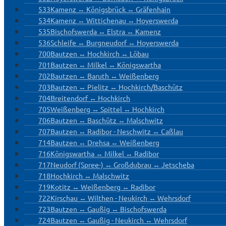
533
Kamenz ↔ Königsbrück ↔ Gräfenhain
534
Kamenz ↔ Wittichenau ↔ Hoyerswerda
535
Bischofswerda ↔ Elstra ↔ Kamenz
536
Schleife ↔ Burgneudorf ↔ Hoyerswerda
700
Bautzen ↔ Hochkirch ↔ Löbau
701
Bautzen ↔ Milkel ↔ Königswartha
702
Bautzen ↔ Baruth ↔ Weißenberg
703
Bautzen ↔ Pielitz ↔ Hochkirch/Baschütz
704
Breitendorf ↔ Hochkirch
705
Weißenberg ↔ Spittel ↔ Hochkirch
706
Bautzen ↔ Baschütz ↔ Malschwitz
707
Bautzen ↔ Radibor - Neschwitz ↔ Caßlau
714
Bautzen ↔ Drehsa ↔ Weißenberg
716
Königswartha ↔ Milkel ↔ Radibor
717
Neudorf (Spree-) ↔ Großdubrau ↔ Jetscheba
718
Hochkirch ↔ Malschwitz
719
Kotitz ↔ Weißenberg ↔ Radibor
722
Kirschau ↔ Wilthen - Neukirch ↔ Wehrsdorf
723
Bautzen ↔ Gaußig ↔ Bischofswerda
724
Bautzen ↔ Gaußig - Neukirch ↔ Wehrsdorf