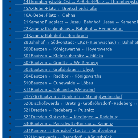
14
Thrombergstraße Ost ↔ A.-Bebel-Platz ↔ Thrombergstr
15
A.-Bebel-Platz ↔ Breitscheidstraße
16
A.-Bebel-Platz ↔ Oehna
21
Kamenz Flugplatz ↔ Jesau - Bahnhof - Jesau ↔ Kamenz 
22
Kamenz Krankenhaus ↔ Bahnhof ↔ Hennersdorf
23
Kamenz Bahnhof ↔ Bernbruch
28
Bahnhof ↔ Südvorstadt - EKZ (- Kleinwachau) ↔ Bahnho
500
Bautzen ↔ Königswartha ↔ Hoyerswerda
501
Bautzen ↔ Kleinsaubernitz ↔ Mücka
502
Bautzen ↔ Gröditz ↔ Weißenberg
503
Bautzen ↔ Großdubrau ↔ Uhyst
504
Bautzen ↔ Radibor ↔ Königswartha
510
Bautzen ↔ Cunewalde ↔ Löbau
511
Bautzen ↔ Sohland ↔ Wehrsdorf
512/267
Bautzen ↔ Neukirch ↔ Steinigtwolmsdorf
520
Bischofswerda ↔ Bretnig - Großröhrsdorf - Radeberg 
521
Dresden ↔ Radeberg ↔ Pulsnitz
522
Dresden-Klotzsche ↔ Medingen ↔ Radeburg
530
Bautzen ↔ Panschwitz-Kuckau ↔ Kamenz
531
Kamenz ↔ Bernsdorf - Lauta ↔ Senftenberg
532
Hoyerswerda ↔ Bernsdorf ↔ Königsbrück