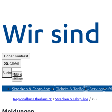
Hoher Kontrast
Suchen
Suche
Menü
öffnen
Untermenü
Untermenü
Strecken
Untermen
Tickets &
A
Strecken & Fahrpläne
Tickets & Tarife
Service
&
Service
Tarife
Fahrpläne
öffnen
öffnen
öffnen
Regionalbus Oberlausitz
Strecken & Fahrpläne
792
Meldungen