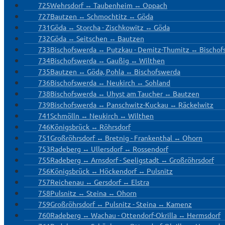
725
Wehrsdorf ↔ Taubenheim ↔ Oppach
727
Bautzen ↔ Schmochtitz ↔ Göda
731
Göda ↔ Storcha - Zischkowitz ↔ Göda
732
Göda ↔ Seitschen ↔ Bautzen
733
Bischofswerda ↔ Putzkau - Demitz-Thumitz ↔ Bischof
734
Bischofswerda ↔ Gaußig ↔ Wilthen
735
Bautzen ↔ Göda, Pohla ↔ Bischofswerda
736
Bischofswerda ↔ Neukirch ↔ Sohland
738
Bischofswerda ↔ Uhyst am Taucher ↔ Bautzen
739
Bischofswerda ↔ Panschwitz-Kuckau ↔ Räckelwitz
741
Schmölln ↔ Neukirch ↔ Wilthen
746
Königsbrück ↔ Röhrsdorf
751
Großröhrsdorf ↔ Bretnig - Frankenthal ↔ Ohorn
753
Radeberg ↔ Ullersdorf ↔ Rossendorf
755
Radeberg ↔ Arnsdorf - Seeligstadt ↔ Großröhrsdorf
756
Königsbrück ↔ Höckendorf ↔ Pulsnitz
757
Reichenau ↔ Gersdorf ↔ Elstra
758
Pulsnitz ↔ Steina ↔ Ohorn
759
Großröhrsdorf ↔ Pulsnitz - Steina ↔ Kamenz
760
Radeberg ↔ Wachau - Ottendorf-Okrilla ↔ Hermsdorf