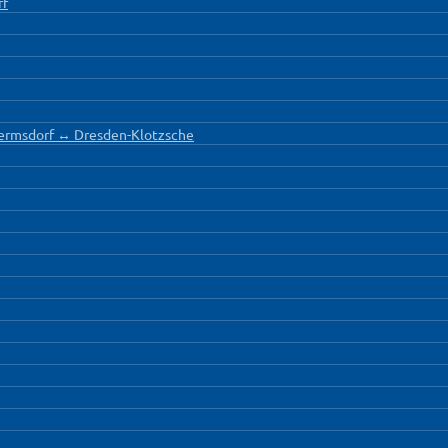
rf
Hermsdorf ↔ Dresden-Klotzsche