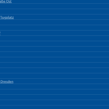
aße Ost
Flugplatz
f
↔ Dresden