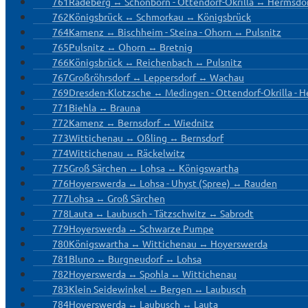
761
Radeberg ↔ Schönborn - Ottendorf-Okrilla ↔ Hermsdo
762
Königsbrück ↔ Schmorkau ↔ Königsbrück
764
Kamenz ↔ Bischheim - Steina - Ohorn ↔ Pulsnitz
765
Pulsnitz ↔ Ohorn ↔ Bretnig
766
Königsbrück ↔ Reichenbach ↔ Pulsnitz
767
Großröhrsdorf ↔ Leppersdorf ↔ Wachau
769
Dresden-Klotzsche ↔ Medingen - Ottendorf-Okrilla - 
771
Biehla ↔ Brauna
772
Kamenz ↔ Bernsdorf ↔ Wiednitz
773
Wittichenau ↔ Oßling ↔ Bernsdorf
774
Wittichenau ↔ Räckelwitz
775
Groß Särchen ↔ Lohsa ↔ Königswartha
776
Hoyerswerda ↔ Lohsa - Uhyst (Spree) ↔ Rauden
777
Lohsa ↔ Groß Särchen
778
Lauta ↔ Laubusch - Tätzschwitz ↔ Sabrodt
779
Hoyerswerda ↔ Schwarze Pumpe
780
Königswartha ↔ Wittichenau ↔ Hoyerswerda
781
Bluno ↔ Burgneudorf ↔ Lohsa
782
Hoyerswerda ↔ Spohla ↔ Wittichenau
783
Klein Seidewinkel ↔ Bergen ↔ Laubusch
784
Hoyerswerda ↔ Laubusch ↔ Lauta