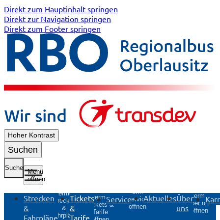
Direkt zum Hauptinhalt springen
Direkt zur Navigation springen
Direkt zum Footer springen
Hoher Kontrast
Suchen
Suche
Menü
öffnen
Untermenü
Untermenü
Untermenü
Strecken
Tickets
Aktuelles
Über
Untermenü
Service
Karr
Service
Strecken
Über uns
Tickets &
&
&
uns
öffnen
&
öffnen
Tarife
Fahrpläne
Fahrpläne
Tarife
öffnen