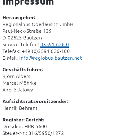
Impressum
Herausgeber:
Regionalbus Oberlausitz GmbH

Paul-Neck-Straße 139

D-02625 Bautzen

Service-Telefon: 
03591 626 0
Telefax: +49 (0)3591 626-100

E-Mail: 
info@regiobus-bautzen.net
Geschäftsführer:
Björn Albers

Marcel Möhrke

André Jalowy
Aufsichtsratsvorsitzender:
Henrik Behrens
Register-Gericht:
Dresden, HRB 5600

Steuer-Nr.: 316/5950/1272