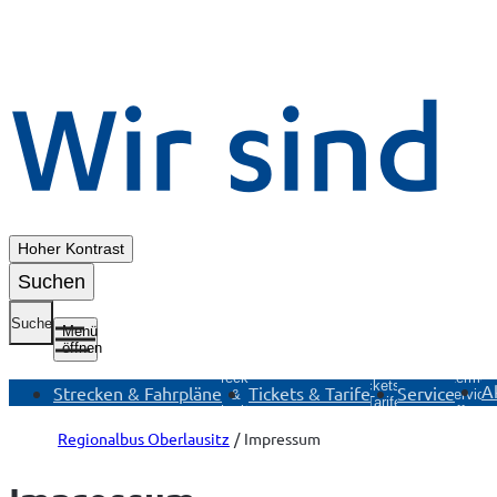
Hoher Kontrast
Suchen
Suche
Menü
öffnen
Untermenü
Untermenü
Strecken
Untermen
Tickets &
A
Strecken & Fahrpläne
Tickets & Tarife
Service
&
Service
Tarife
Fahrpläne
öffnen
öffnen
öffnen
Regionalbus Oberlausitz
Impressum