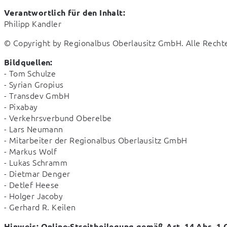
Verantwortlich für den Inhalt:
Philipp Kandler
© Copyright by Regionalbus Oberlausitz GmbH. Alle Recht
Bildquellen:
- Tom Schulze

- Syrian Gropius

- Transdev GmbH

- Pixabay

- Verkehrsverbund Oberelbe

- Lars Neumann

- Mitarbeiter der Regionalbus Oberlausitz GmbH

- Markus Wolf

- Lukas Schramm

- Dietmar Denger

- Detlef Heese

- Holger Jacoby

- Gerhard R. Keilen
Hinweis: Online-Streitbeilegung gemäß Art. 14 Abs. 