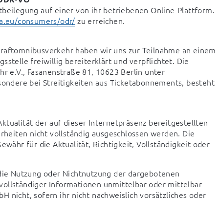
beilegung auf einer von ihr betriebenen Online-Plattform. 
pa.eu/consumers/odr/
 zu erreichen.
Kraftomnibusverkehr haben wir uns zur Teilnahme an einem 
telle freiwillig bereiterklärt und verpflichtet. Die 
zuständige Verbraucherschlichtungsstelle ist Reise & Verkehr e.V., Fasanenstraße 81, 10623 Berlin unter 
sondere bei Streitigkeiten aus Ticketabonnements, besteht 
tualität der auf dieser Internetpräsenz bereitgestellten 
eiten nicht vollständig ausgeschlossen werden. Die 
hr für die Aktualität, Richtigkeit, Vollständigkeit oder 
 die Nutzung oder Nichtnutzung der dargebotenen 
ollständiger Informationen unmittelbar oder mittelbar 
 nicht, sofern ihr nicht nachweislich vorsätzliches oder 