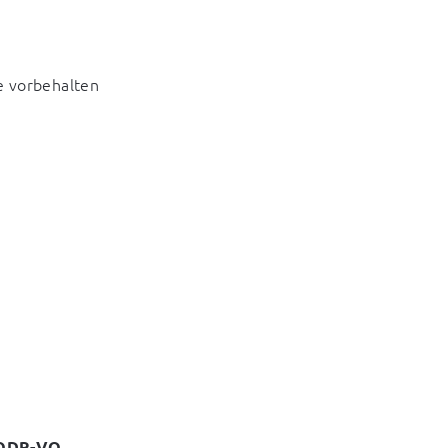
e vorbehalten
1 ODR-VO