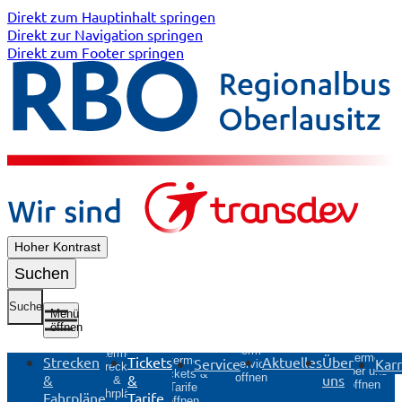
Direkt zum Hauptinhalt springen
Direkt zur Navigation springen
Direkt zum Footer springen
Hoher Kontrast
Suchen
Suche
Menü
öffnen
Untermenü
Untermenü
Untermenü
Strecken
Tickets
Aktuelles
Über
Untermenü
Service
Karr
Service
Strecken
Über uns
Tickets &
&
&
uns
öffnen
&
öffnen
Tarife
Fahrpläne
Fahrpläne
Tarife
öffnen