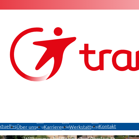
ü
Untermenü
Untermenü
Untermenü
ktuelles
Kontakt
Über uns
Karriere
Werkstatt
Über uns
Karriere
Werkstatt
öffnen
öffnen
öffnen
Willkommen bei Regionalbus Oberlausitz