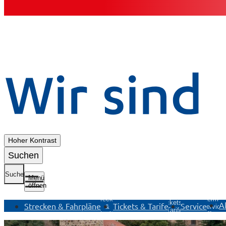
Hoher Kontrast
Suchen
Suche
Menü
öffnen
Untermenü
Untermenü
Strecken
Untermen
Tickets &
A
Strecken & Fahrpläne
Tickets & Tarife
Service
&
Service
Tarife
Fahrpläne
öffnen
öffnen
öffnen