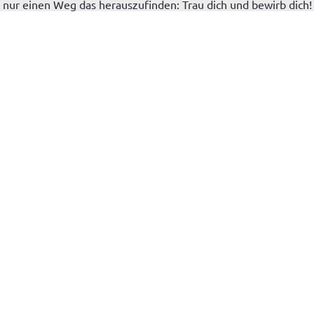
 nur einen Weg das herauszufinden: Trau dich und bewirb dich!