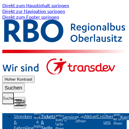
Direkt zum Hauptinhalt springen
Direkt zur Navigation springen
Direkt zum Footer springen
Hoher Kontrast
Suchen
Suche
Menü
öffnen
Untermenü
Untermenü
Untermenü
Strecken
Tickets
Aktuelles
Über
Untermenü
Service
Karr
Service
Strecken
Über uns
Tickets &
&
&
uns
öffnen
&
öffnen
Tarife
Fahrpläne
Fahrpläne
Tarife
öffnen