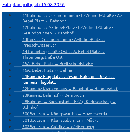
Fahrplan gültig ab 16.08.2026
11
Bahnhof ↔ Gesundbrunnen - E.-Weinert-Straße - A.-
Bebel-Platz ↔ Bahnhof
12
Bahnhof ↔ A.-Bebel-Platz - E.-Weinert-Straße -
Gesundbrunnen ↔ Bahnhof
13
Burk ↔ Gesundbrunnen - A.-Bebel-Platz ↔
Preuschwitzer Str.
14
Thrombergstraße Ost ↔ A.-Bebel-Platz ↔
Thrombergstraße Ost
15
A.-Bebel-Platz ↔ Breitscheidstraße
16
A.-Bebel-Platz ↔ Oehna
21
Kamenz Flugplatz ↔ Jesau - Bahnhof - Jesau ↔
Kamenz Flugplatz
22
Kamenz Krankenhaus ↔ Bahnhof ↔ Hennersdorf
23
Kamenz Bahnhof ↔ Bernbruch
28
Bahnhof ↔ Südvorstadt - EKZ (- Kleinwachau) ↔
Bahnhof
500
Bautzen ↔ Königswartha ↔ Hoyerswerda
501
Bautzen ↔ Kleinsaubernitz ↔ Mücka
502
Bautzen ↔ Gröditz ↔ Weißenberg