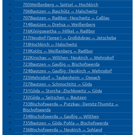
705
Weißenberg ↔ Spittel ↔ Hochkirch
706
Bautzen ↔ Baschütz ↔ Malschwitz
707
Bautzen ↔ Radibor - Neschwitz ↔ Caßlau
714
Bautzen ↔ Drehsa ↔ Weißenberg
716
Königswartha ↔ Milkel ↔ Radibor
717
Neudorf (Spree-) ↔ Großdubrau ↔ Jetscheba
718
Hochkirch ↔ Malschwitz
719
Kotitz ↔ Weißenberg ↔ Radibor
722
Kirschau ↔ Wilthen - Neukirch ↔ Wehrsdorf
723
Bautzen ↔ Gaußig ↔ Bischofswerda
724
Bautzen ↔ Gaußig - Neukirch ↔ Wehrsdorf
725
Wehrsdorf ↔ Taubenheim ↔ Oppach
727
Bautzen ↔ Schmochtitz ↔ Göda
731
Göda ↔ Storcha - Zischkowitz ↔ Göda
732
Göda ↔ Seitschen ↔ Bautzen
733
Bischofswerda ↔ Putzkau - Demitz-Thumitz ↔
Bischofswerda
734
Bischofswerda ↔ Gaußig ↔ Wilthen
735
Bautzen ↔ Göda, Pohla ↔ Bischofswerda
736
Bischofswerda ↔ Neukirch ↔ Sohland