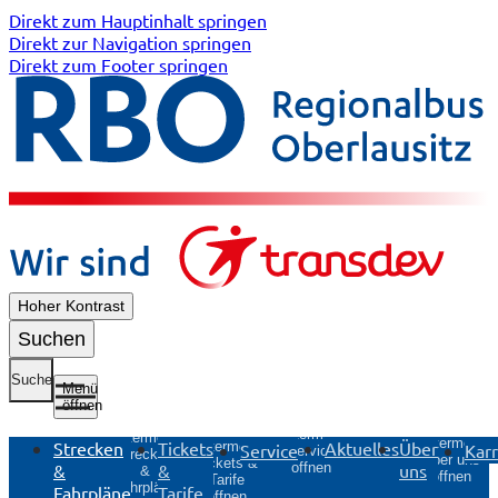
Direkt zum Hauptinhalt springen
Direkt zur Navigation springen
Direkt zum Footer springen
Hoher Kontrast
Suchen
Suche
Menü
öffnen
Untermenü
Untermenü
Untermenü
Strecken
Tickets
Aktuelles
Über
Untermenü
Service
Karr
Service
Strecken
Über uns
Tickets &
&
&
uns
öffnen
&
öffnen
Tarife
Fahrpläne
Fahrpläne
Tarife
öffnen