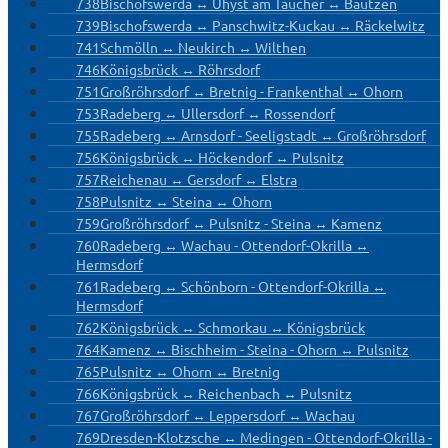
738
Bischofswerda ↔ Uhyst am Taucher ↔ Bautzen
739
Bischofswerda ↔ Panschwitz-Kuckau ↔ Räckelwitz
741
Schmölln ↔ Neukirch ↔ Wilthen
746
Königsbrück ↔ Röhrsdorf
751
Großröhrsdorf ↔ Bretnig - Frankenthal ↔ Ohorn
753
Radeberg ↔ Ullersdorf ↔ Rossendorf
755
Radeberg ↔ Arnsdorf - Seeligstadt ↔ Großröhrsdorf
756
Königsbrück ↔ Höckendorf ↔ Pulsnitz
757
Reichenau ↔ Gersdorf ↔ Elstra
758
Pulsnitz ↔ Steina ↔ Ohorn
759
Großröhrsdorf ↔ Pulsnitz - Steina ↔ Kamenz
760
Radeberg ↔ Wachau - Ottendorf-Okrilla ↔
Hermsdorf
761
Radeberg ↔ Schönborn - Ottendorf-Okrilla ↔
Hermsdorf
762
Königsbrück ↔ Schmorkau ↔ Königsbrück
764
Kamenz ↔ Bischheim - Steina - Ohorn ↔ Pulsnitz
765
Pulsnitz ↔ Ohorn ↔ Bretnig
766
Königsbrück ↔ Reichenbach ↔ Pulsnitz
767
Großröhrsdorf ↔ Leppersdorf ↔ Wachau
769
Dresden-Klotzsche ↔ Medingen - Ottendorf-Okrilla -