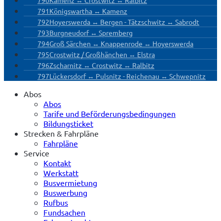
790
Kamenz ↔ Crostwitz ↔ Ralbitz
791
Königswartha ↔ Kamenz
792
Hoyerswerda ↔ Bergen - Tätzschwitz ↔ Sabrodt
793
Burgneudorf ↔ Spremberg
794
Groß Särchen ↔ Knappenrode ↔ Hoyerswerda
795
Crostwitz / Großhänchen ↔ Elstra
796
Zscharnitz ↔ Crostwitz ↔ Ralbitz
797
Lückersdorf ↔ Pulsnitz - Reichenau ↔ Schwepnitz
Abos
Abos
Tarife und Beförderungsbedingungen
Bildungsticket
Strecken & Fahrpläne
Fahrpläne
Service
Kontakt
Werkstatt
Busvermietung
Buswerbung
Rufbus
Fundsachen