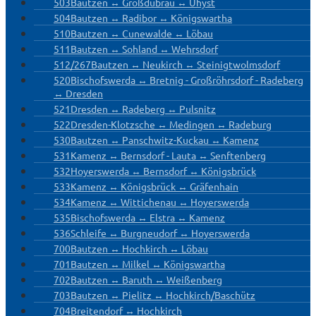
503
Bautzen ↔ Großdubrau ↔ Uhyst
504
Bautzen ↔ Radibor ↔ Königswartha
510
Bautzen ↔ Cunewalde ↔ Löbau
511
Bautzen ↔ Sohland ↔ Wehrsdorf
512/267
Bautzen ↔ Neukirch ↔ Steinigtwolmsdorf
520
Bischofswerda ↔ Bretnig - Großröhrsdorf - Radeberg
↔ Dresden
521
Dresden ↔ Radeberg ↔ Pulsnitz
522
Dresden-Klotzsche ↔ Medingen ↔ Radeburg
530
Bautzen ↔ Panschwitz-Kuckau ↔ Kamenz
531
Kamenz ↔ Bernsdorf - Lauta ↔ Senftenberg
532
Hoyerswerda ↔ Bernsdorf ↔ Königsbrück
533
Kamenz ↔ Königsbrück ↔ Gräfenhain
534
Kamenz ↔ Wittichenau ↔ Hoyerswerda
535
Bischofswerda ↔ Elstra ↔ Kamenz
536
Schleife ↔ Burgneudorf ↔ Hoyerswerda
700
Bautzen ↔ Hochkirch ↔ Löbau
701
Bautzen ↔ Milkel ↔ Königswartha
702
Bautzen ↔ Baruth ↔ Weißenberg
703
Bautzen ↔ Pielitz ↔ Hochkirch/Baschütz
704
Breitendorf ↔ Hochkirch