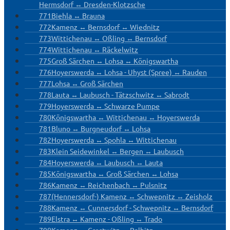
Hermsdorf ↔ Dresden-Klotzsche
771
Biehla ↔ Brauna
772
Kamenz ↔ Bernsdorf ↔ Wiednitz
773
Wittichenau ↔ Oßling ↔ Bernsdorf
774
Wittichenau ↔ Räckelwitz
775
Groß Särchen ↔ Lohsa ↔ Königswartha
776
Hoyerswerda ↔ Lohsa - Uhyst (Spree) ↔ Rauden
777
Lohsa ↔ Groß Särchen
778
Lauta ↔ Laubusch - Tätzschwitz ↔ Sabrodt
779
Hoyerswerda ↔ Schwarze Pumpe
780
Königswartha ↔ Wittichenau ↔ Hoyerswerda
781
Bluno ↔ Burgneudorf ↔ Lohsa
782
Hoyerswerda ↔ Spohla ↔ Wittichenau
783
Klein Seidewinkel ↔ Bergen ↔ Laubusch
784
Hoyerswerda ↔ Laubusch ↔ Lauta
785
Königswartha ↔ Groß Särchen ↔ Lohsa
786
Kamenz ↔ Reichenbach ↔ Pulsnitz
787
(Hennersdorf-) Kamenz ↔ Schwepnitz ↔ Zeisholz
788
Kamenz ↔ Cunnersdorf - Schwepnitz ↔ Bernsdorf
789
Elstra ↔ Kamenz - Oßling ↔ Trado