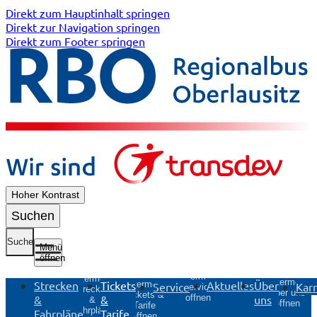
Direkt zum Hauptinhalt springen
Direkt zur Navigation springen
Direkt zum Footer springen
Hoher Kontrast
Suchen
Suche
Menü
öffnen
Untermenü
Untermenü
Untermenü
Strecken
Tickets
Aktuelles
Über
Untermenü
Service
Karr
Service
Strecken
Über uns
Tickets &
&
&
uns
öffnen
&
öffnen
Tarife
Fahrpläne
Fahrpläne
Tarife
öffnen